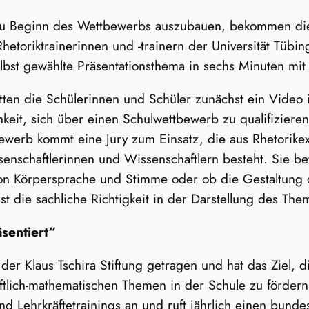
n zu Beginn des Wettbewerbs auszubauen, bekommen di
Rhetoriktrainerinnen und -trainern der Universität Tüb
lbst gewählte Präsentationsthema in sechs Minuten mit 
atten die Schülerinnen und Schüler zunächst ein Video i
eit, sich über einen Schulwettbewerb zu qualifizieren
erb kommt eine Jury zum Einsatz, die aus Rhetorikexp
schaftlerinnen und Wissenschaftlern besteht. Sie bew
 von Körpersprache und Stimme oder ob die Gestaltung
 die sachliche Richtigkeit in der Darstellung des Them
sentiert“
er Klaus Tschira Stiftung getragen und hat das Ziel, 
tlich-mathematischen Themen in der Schule zu fördern.
und Lehrkräftetrainings an und ruft jährlich einen bund