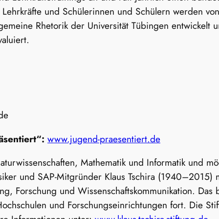
für Lehrkräfte und Schülerinnen und Schülern werden v
gemeine Rhetorik der Universität Tübingen entwickelt 
aluiert.
.de
äsentiert“:
www.jugend-praesentiert.de
t Naturwissenschaften, Mathematik und Informatik und m
ker und SAP-Mitgründer Klaus Tschira (1940–2015) mit
dung, Forschung und Wissenschaftskommunikation. Das
Hochschulen und Forschungseinrichtungen fort. Die Stif
ere Informationen unter:
www.klaus-tschira-stiftung.de