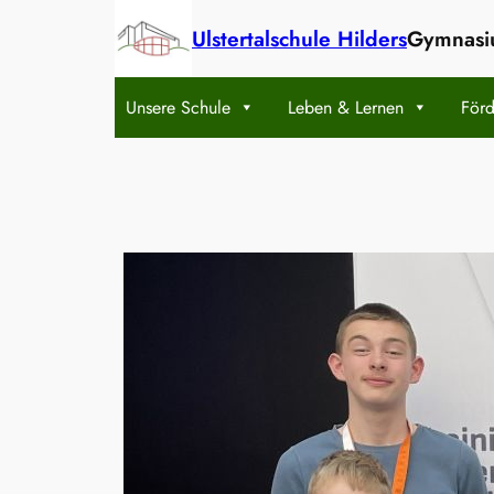
Zum
Ulstertalschule Hilders
Gymnasiu
Inhalt
springen
Unsere Schule
Leben & Lernen
Förd