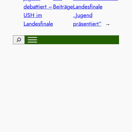
debattiert –
Beiträge
Landesfinale
USH im
„Jugend
Landesfinale
präsentiert“
→
Suchen