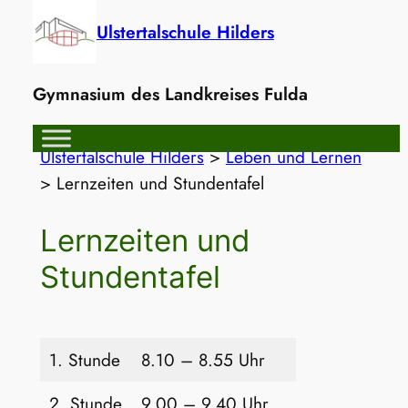
Zum
Ulstertalschule Hilders
Inhalt
springen
Gymnasium des Landkreises Fulda
Ulstertalschule Hilders
>
Leben und Lernen
>
Lernzeiten und Stundentafel
Lernzeiten und
Stundentafel
1. Stunde
8.10 – 8.55 Uhr
2. Stunde
9.00 – 9.40 Uhr