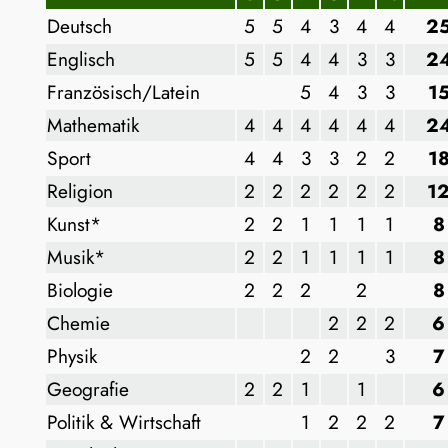
Deutsch
5
5
4
3
4
4
2
Englisch
5
5
4
4
3
3
2
Französisch/Latein
5
4
3
3
1
Mathematik
4
4
4
4
4
4
2
Sport
4
4
3
3
2
2
1
Religion
2
2
2
2
2
2
1
Kunst*
2
2
1
1
1
1
8
Musik*
2
2
1
1
1
1
8
Biologie
2
2
2
2
8
Chemie
2
2
2
6
Physik
2
2
3
7
Geografie
2
2
1
1
6
Politik & Wirtschaft
1
2
2
2
7