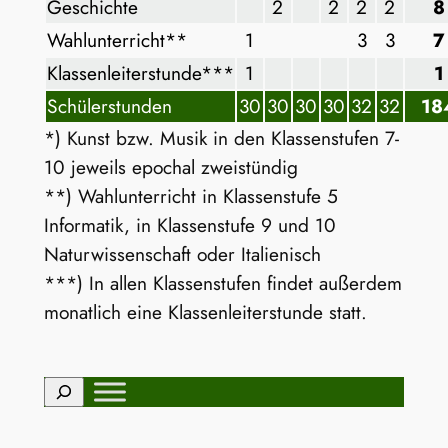
Geschichte
2
2
2
2
8
Wahlunterricht**
1
3
3
7
Klassenleiterstunde***
1
1
Schülerstunden
30
30
30
30
32
32
18
*) Kunst bzw. Musik in den Klassenstufen 7-
10 jeweils epochal zweistündig
**) Wahlunterricht in Klassenstufe 5
Informatik, in Klassenstufe 9 und 10
Naturwissenschaft oder Italienisch
***) In allen Klassenstufen findet außerdem
monatlich eine Klassenleiterstunde statt.
Suchen