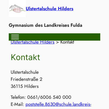
Zum
Ulstertalschule Hilders
Inhalt
springen
Gymnasium des Landkreises Fulda
Ulstertalschule Hilders
>
Kontakt
Kontakt
Ulstertalschule
Friedenstraße 2
36115 Hilders
Telefon: 0661/6006 540 000
E-Mail:
poststelle.8630@schule.landkreis-