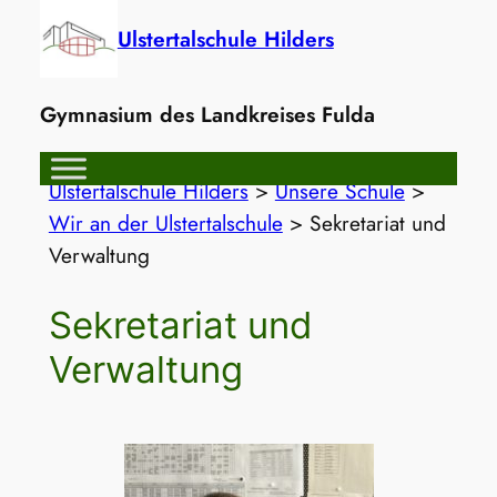
Zum
Ulstertalschule Hilders
Inhalt
springen
Gymnasium des Landkreises Fulda
Ulstertalschule Hilders
>
Unsere Schule
>
Wir an der Ulstertalschule
>
Sekretariat und
Verwaltung
Sekretariat und
Verwaltung