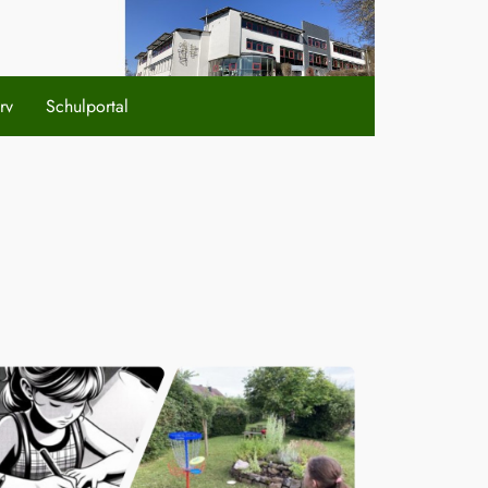
rv
Schulportal