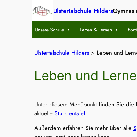
Zum
Ulstertalschule Hilders
Gymnasiu
Inhalt
springen
Unsere Schule
Leben & Lernen
Förd
Ulstertalschule Hilders
>
Leben und Lern
Leben und Lern
Unter diesem Menüpunkt finden Sie die 
aktuelle
Stundentafel
.
Außerdem erfahren Sie mehr über alle
S
bei uns lernt oder lernen kann.