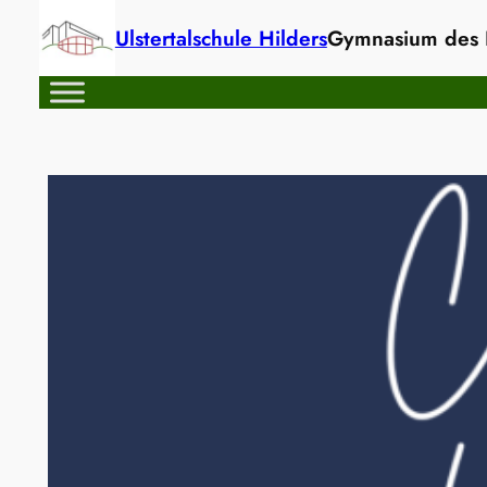
Zum
Ulstertalschule Hilders
Gymnasium des L
Inhalt
springen