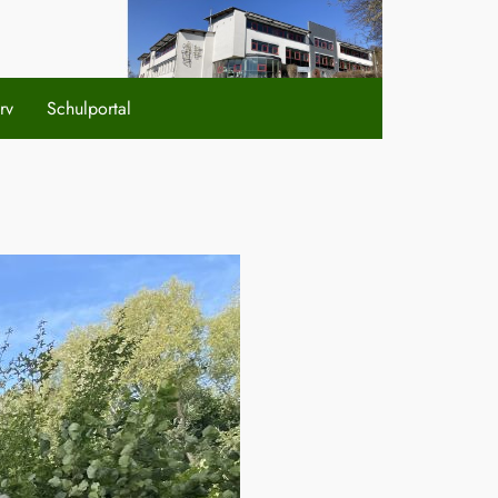
rv
Schulportal