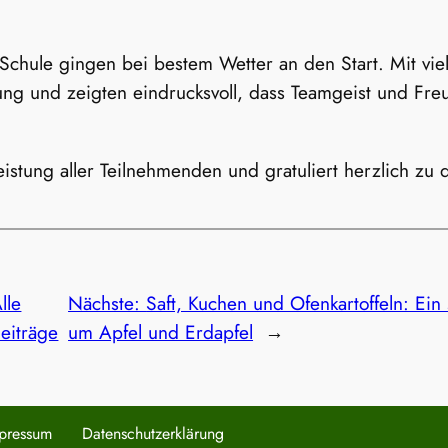
chule gingen bei bestem Wetter an den Start. Mit viel
rung und zeigten eindrucksvoll, dass Teamgeist und F
e Leistung aller Teilnehmenden und gratuliert herzlich zu
lle
Nächste:
Saft, Kuchen und Ofenkartoffeln: Ein
eiträge
um Apfel und Erdapfel
→
pressum
Datenschutzerklärung