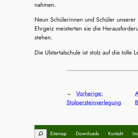
nahmen.
Neun Schülerinnen und Schüler unserer S
Ehrgeiz meisterten sie die Herausforde
stehen.
Die Ulstertalschule ist stolz auf die toll
←
Vorherige:
A
Stolpersteinverlegung
B
Suchen
Sitemap
Downloads
Kontakt
Im