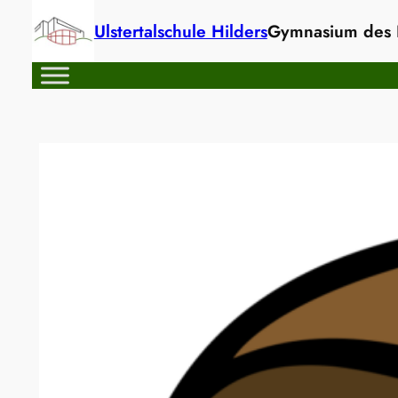
Zum
Ulstertalschule Hilders
Gymnasium des L
Inhalt
springen