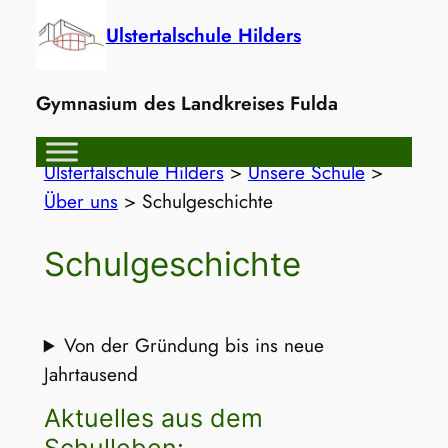
Zum
Ulstertalschule Hilders
Inhalt
springen
Gymnasium des Landkreises Fulda
Ulstertalschule Hilders
>
Unsere Schule
>
Über uns
>
Schulgeschichte
Schulgeschichte
Von der Gründung bis ins neue
Jahrtausend
Aktuelles aus dem
Schulleben: